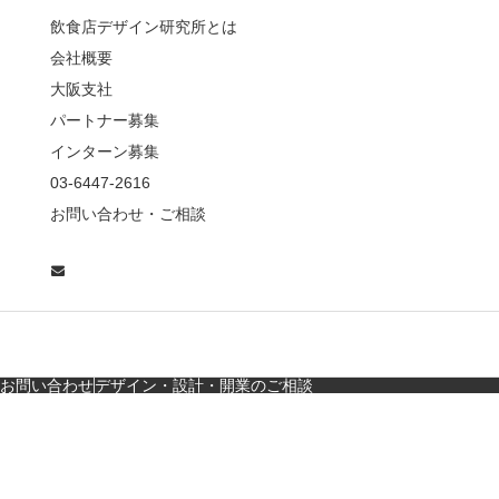
薦めな&…
飲食店デザイン研究所とは
会社概要
【鎌倉・小町通り】と
んかつ小満ちに学ぶ、
大阪支社
老舗とんかつ店舗デ
パートナー募集
ザ…
インターン募集
東京・麻布十番｜バー
03-6447-2616
の“後ろ”に客席！？秀逸
お問い合わせ・ご相談
な店舗デザイン
広島・胡町 接待・地元
料理・個室の距離感か
ら学ぶ“憩”【店舗…
お問い合わせ
デザイン・設計・開業のご相談