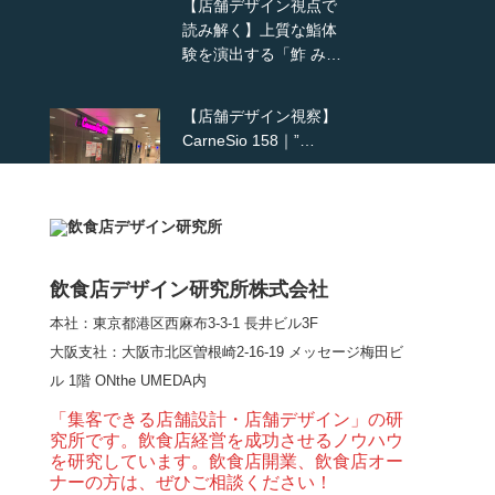
【店舗デザイン視点で
読み解く】上質な鮨体
験を演出する「鮓 み…
【店舗デザイン視察】
CarneSio 158｜”…
【熊の鳥焼き】囲炉裏
という”体験”を…
飲食店デザイン研究所株式会社
本社：東京都港区西麻布3-3-1 長井ビル3F
【大阪・梅田】高級感
大阪支社
：大阪市北区曽根崎2-16-19 メッセージ梅田ビ
とライブ感を両立した
ル 1階 ONthe UMEDA内
和モダン串揚げ店。
「…
「集客できる店舗設計・店舗デザイン」の研
究所です。飲食店経営を成功させるノウハウ
【Queux Norme（クゥ
を研究しています。飲食店開業、飲食店オー
ノルム）】女子会にお
ナーの方は、ぜひご相談ください！