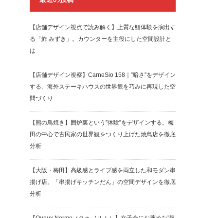
【店舗デザイン視点で読み解く】上質な鮨体験を演出す
る「鮓 みずき」。カウンターを主役にした空間設計と
は
【店舗デザイン視察】CarneSio 158｜”暗さ”をデザイン
する。海外ステーキハウスの世界観を巧みに再現した空
間づくり
【熊の鳥焼き】囲炉裏という”体験”をデザインする。梅
田の中心で古民家の世界観をつくり上げた焼鳥店を徹底
分析
【大阪・梅田】高級感とライブ感を両立した和モダン串
揚げ店。「串揚げキッチンだん」の空間デザインを徹底
分析