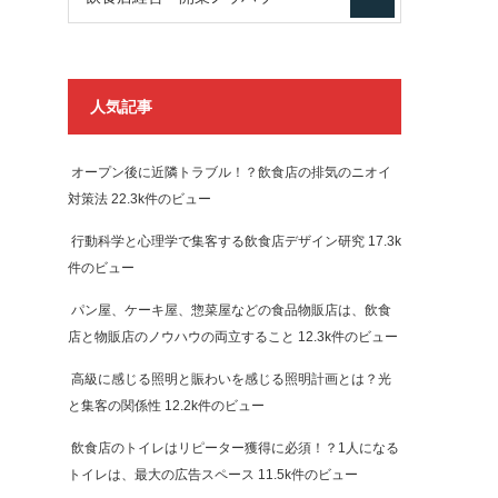
人気記事
オープン後に近隣トラブル！？飲食店の排気のニオイ
対策法
22.3k件のビュー
行動科学と心理学で集客する飲食店デザイン研究
17.3k
件のビュー
パン屋、ケーキ屋、惣菜屋などの食品物販店は、飲食
店と物販店のノウハウの両立すること
12.3k件のビュー
高級に感じる照明と賑わいを感じる照明計画とは？光
と集客の関係性
12.2k件のビュー
飲食店のトイレはリピーター獲得に必須！？1人になる
トイレは、最大の広告スペース
11.5k件のビュー