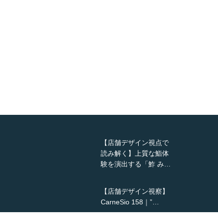
【店舗デザイン視点で
読み解く】上質な鮨体
験を演出する「鮓 み…
【店舗デザイン視察】
CarneSio 158｜”…