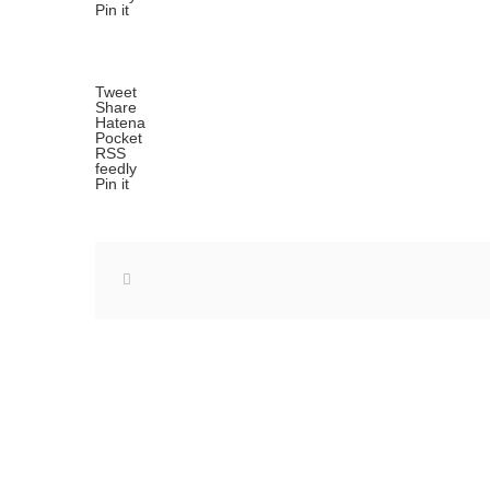
Pin it
Tweet
Share
Hatena
Pocket
RSS
feedly
Pin it