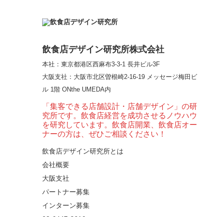
【熊の鳥焼き】囲炉裏
という”体験”を…
飲食店デザイン研究所株式会社
本社：東京都港区西麻布3-3-1 長井ビル3F
【大阪・梅田】高級感
大阪支社
：大阪市北区曽根崎2-16-19 メッセージ梅田ビ
とライブ感を両立した
ル 1階 ONthe UMEDA内
和モダン串揚げ店。
「…
「集客できる店舗設計・店舗デザイン」の研
究所です。飲食店経営を成功させるノウハウ
【Queux Norme（クゥ
を研究しています。飲食店開業、飲食店オー
ノルム）】女子会にお
ナーの方は、ぜひご相談ください！
薦めな&…
飲食店デザイン研究所とは
会社概要
【鎌倉・小町通り】と
んかつ小満ちに学ぶ、
大阪支社
老舗とんかつ店舗デ
パートナー募集
ザ…
インターン募集
東京・麻布十番｜バー