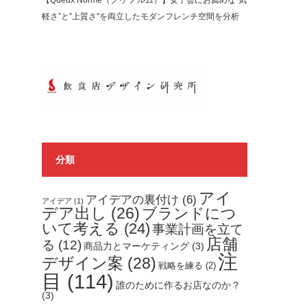
【Queux Norme（クゥ ノルム）】女子会にお薦めな”気
軽さ”と”上質さ”を両立したモダンフレンチ空間を分析
分類
アイ
アイデアの裏付け
(6)
アイデア
(1)
デア出し
(26)
ブランドにつ
いて考える
(24)
事業計画を立て
店舗
る
(12)
商品力とマーケティング
(3)
注
デザイン案
(28)
戦略を練る
(2)
目
(114)
誰のために作るお店なのか？
(3)