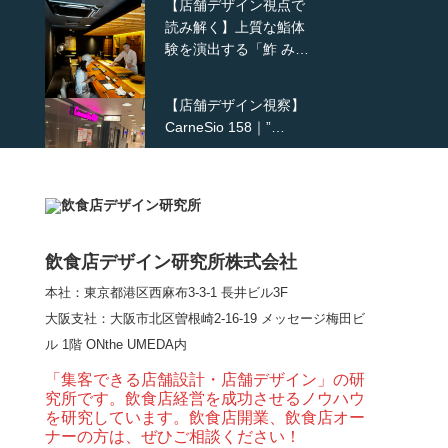
【店舗デザイン視点で
読み解く】上質な鮨体
験を演出する「鮓 み…
【店舗デザイン視察】
CarneSio 158｜”…
【熊の鳥焼き】囲炉裏
という”体験”を…
飲食店デザイン研究所株式会社
本社：東京都港区西麻布3-3-1 長井ビル3F
【大阪・梅田】高級感
大阪支社
：大阪市北区曽根崎2-16-19 メッセージ梅田ビ
とライブ感を両立した
ル 1階 ONthe UMEDA内
和モダン串揚げ店。
「…
「集客できる店舗設計・店舗デザイン」の研
究所です。飲食店経営を成功させるノウハウ
【Queux Norme（クゥ
を研究しています。飲食店開業、飲食店オー
ノルム）】女子会にお
ナーの方は、ぜひご相談ください！