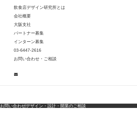
薦めな&…
飲食店デザイン研究所とは
会社概要
【鎌倉・小町通り】と
んかつ小満ちに学ぶ、
大阪支社
老舗とんかつ店舗デ
パートナー募集
ザ…
インターン募集
東京・麻布十番｜バー
03-6447-2616
の“後ろ”に客席！？秀逸
お問い合わせ・ご相談
な店舗デザイン
広島・胡町 接待・地元
料理・個室の距離感か
ら学ぶ“憩”【店舗…
お問い合わせ
デザイン・設計・開業のご相談