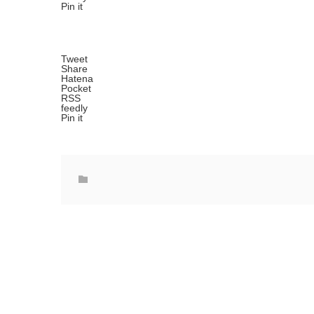
Pin it
Tweet
Share
Hatena
Pocket
RSS
feedly
Pin it