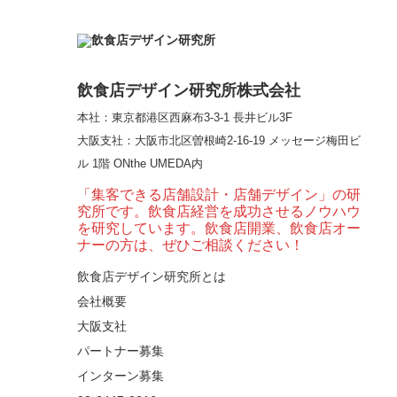
【熊の鳥焼き】囲炉裏
という”体験”を…
飲食店デザイン研究所株式会社
本社：東京都港区西麻布3-3-1 長井ビル3F
【大阪・梅田】高級感
大阪支社
：大阪市北区曽根崎2-16-19 メッセージ梅田ビ
とライブ感を両立した
ル 1階 ONthe UMEDA内
和モダン串揚げ店。
「…
「集客できる店舗設計・店舗デザイン」の研
究所です。飲食店経営を成功させるノウハウ
【Queux Norme（クゥ
を研究しています。飲食店開業、飲食店オー
ノルム）】女子会にお
ナーの方は、ぜひご相談ください！
薦めな&…
飲食店デザイン研究所とは
会社概要
【鎌倉・小町通り】と
んかつ小満ちに学ぶ、
大阪支社
老舗とんかつ店舗デ
パートナー募集
ザ…
インターン募集
東京・麻布十番｜バー