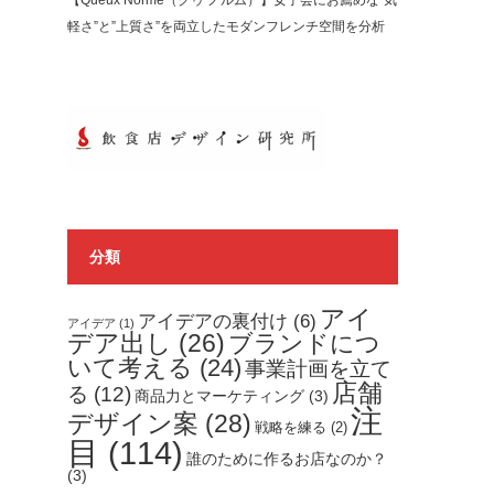
【Queux Norme（クゥ ノルム）】女子会にお薦めな”気
軽さ”と”上質さ”を両立したモダンフレンチ空間を分析
分類
アイ
アイデアの裏付け
(6)
アイデア
(1)
デア出し
(26)
ブランドにつ
いて考える
(24)
事業計画を立て
店舗
る
(12)
商品力とマーケティング
(3)
注
デザイン案
(28)
戦略を練る
(2)
目
(114)
誰のために作るお店なのか？
(3)