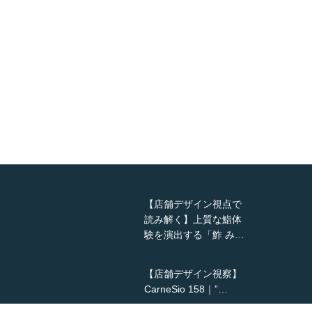
【店舗デザイン視点で
読み解く】上質な鮨体
験を演出する「鮓 み…
【店舗デザイン視察】
CarneSio 158｜”…