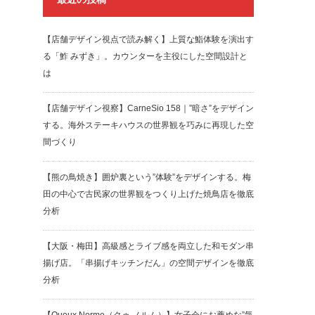
【店舗デザイン視点で読み解く】上質な鮨体験を演出す
る「鮓 みずき」。カウンターを主役にした空間設計と
は
【店舗デザイン視察】CarneSio 158｜”暗さ”をデザイン
する。海外ステーキハウスの世界観を巧みに再現した空
間づくり
【熊の鳥焼き】囲炉裏という”体験”をデザインする。梅
田の中心で古民家の世界観をつくり上げた焼鳥店を徹底
分析
【大阪・梅田】高級感とライブ感を両立した和モダン串
揚げ店。「串揚げキッチンだん」の空間デザインを徹底
分析