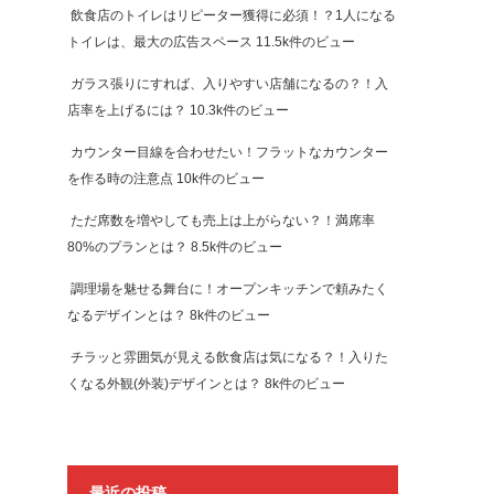
飲食店のトイレはリピーター獲得に必須！？1人になる
トイレは、最大の広告スペース
11.5k件のビュー
ガラス張りにすれば、入りやすい店舗になるの？！入
店率を上げるには？
10.3k件のビュー
カウンター目線を合わせたい！フラットなカウンター
を作る時の注意点
10k件のビュー
ただ席数を増やしても売上は上がらない？！満席率
80%のプランとは？
8.5k件のビュー
調理場を魅せる舞台に！オープンキッチンで頼みたく
なるデザインとは？
8k件のビュー
チラッと雰囲気が見える飲食店は気になる？！入りた
くなる外観(外装)デザインとは？
8k件のビュー
最近の投稿