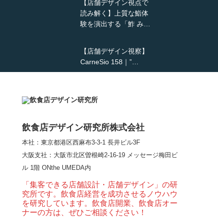
【店舗デザイン視点で
読み解く】上質な鮨体
験を演出する「鮓 み…
【店舗デザイン視察】
CarneSio 158｜”…
【熊の鳥焼き】囲炉裏
という”体験”を…
飲食店デザイン研究所株式会社
本社：東京都港区西麻布3-3-1 長井ビル3F
【大阪・梅田】高級感
大阪支社
：大阪市北区曽根崎2-16-19 メッセージ梅田ビ
とライブ感を両立した
ル 1階 ONthe UMEDA内
和モダン串揚げ店。
「…
「集客できる店舗設計・店舗デザイン」の研
究所です。飲食店経営を成功させるノウハウ
【Queux Norme（クゥ
を研究しています。飲食店開業、飲食店オー
ノルム）】女子会にお
ナーの方は、ぜひご相談ください！