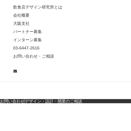
薦めな&…
飲食店デザイン研究所とは
会社概要
【鎌倉・小町通り】と
んかつ小満ちに学ぶ、
大阪支社
老舗とんかつ店舗デ
パートナー募集
ザ…
インターン募集
東京・麻布十番｜バー
03-6447-2616
の“後ろ”に客席！？秀逸
お問い合わせ・ご相談
な店舗デザイン
広島・胡町 接待・地元
料理・個室の距離感か
ら学ぶ“憩”【店舗…
お問い合わせ
デザイン・設計・開業のご相談