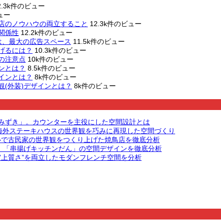
2.3k件のビュー
ュー
店のノウハウの両立すること
12.3k件のビュー
関係性
12.2k件のビュー
は、最大の広告スペース
11.5k件のビュー
げるには？
10.3k件のビュー
の注意点
10k件のビュー
ンとは？
8.5k件のビュー
インとは？
8k件のビュー
(外装)デザインとは？
8k件のビュー
 みずき」。カウンターを主役にした空間設計とは
する。海外ステーキハウスの世界観を巧みに再現した空間づくり
心で古民家の世界観をつくり上げた焼鳥店を徹底分析
。「串揚げキッチンだん」の空間デザインを徹底分析
”と”上質さ”を両立したモダンフレンチ空間を分析