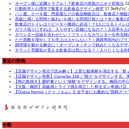
オープン後に近隣トラブル！？飲食店の排気のニオイ対策法
2
行動科学と心理学で集客する飲食店デザイン研究
17.3k件のビ
パン屋、ケーキ屋、惣菜屋などの食品物販店は、飲食店と物販
高級に感じる照明と賑わいを感じる照明計画とは？光と集客の
飲食店のトイレはリピーター獲得に必須！？1人になるトイレ
ガラス張りにすれば、入りやすい店舗になるの？！入店率を上
カウンター目線を合わせたい！フラットなカウンターを作る時
ただ席数を増やしても売上は上がらない？！満席率80%のプラ
調理場を魅せる舞台に！オープンキッチンで頼みたくなるデザ
チラッと雰囲気が見える飲食店は気になる？！入りたくなる外観
最近の投稿
【店舗デザイン視点で読み解く】上質な鮨体験を演出する「鮓
【店舗デザイン視察】CarneSio 158｜”暗さ”をデザイン
【熊の鳥焼き】囲炉裏という”体験”をデザインする。梅田の中
【大阪・梅田】高級感とライブ感を両立した和モダン串揚げ店
【Queux Norme（クゥ ノルム）】女子会にお薦めな”気軽さ
分類