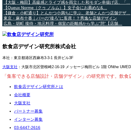
【大阪・梅田】高級感とライブ感を両立した和モダン串揚げ店。「…
【Queux Norme（クゥ ノルム）】女子会にお薦めな&…
【鎌倉・小町通り】とんかつ小満ちに学ぶ、老舗とんかつ店舗デザ…
東京・麻布十番｜バーの“後ろ”に客席！？秀逸な店舗デザイン
広島・胡町 接待・地元料理・個室の距離感から学ぶ“憩”【店舗…
飲食店デザイン研究所株式会社
本社：東京都港区西麻布3-3-1 長井ビル3F
大阪支社
：大阪市北区曽根崎2-16-19 メッセージ梅田ビル 1階 ONthe UME
「集客できる店舗設計・店舗デザイン」の研究所です。飲食
飲食店デザイン研究所とは
会社概要
大阪支社
パートナー募集
インターン募集
03-6447-2616