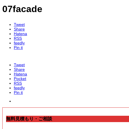
07facade
Tweet
Share
Hatena
RSS
feedly
Pin it
Tweet
Share
Hatena
Pocket
RSS
feedly
Pin it
無料見積もり・ご相談