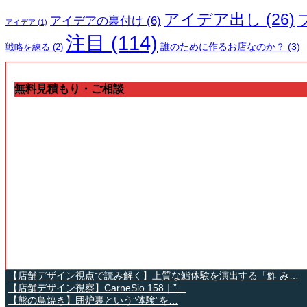
アイデア出し
(26)
アイデアの裏付け
(6)
アイデア
(1)
注目
(114)
誰のために作るお店なのか？
(3)
戦略を練る
(2)
無料見積もり・ご相談
【店舗デザイン視点で読み解く】上質な鮨体験を演出する「鮓 み…
【店舗デザイン視察】CarneSio 158｜”…
【熊の鳥焼き】囲炉裏という”体験”を…