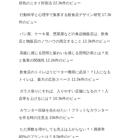
排気のニオイ対策法
22.3k件のビュー
行動科学と心理学で集客する飲食店デザイン研究
17.3k
件のビュー
パン屋、ケーキ屋、惣菜屋などの食品物販店は、飲食
店と物販店のノウハウの両立すること
12.3k件のビュー
高級に感じる照明と賑わいを感じる照明計画とは？光
と集客の関係性
12.2k件のビュー
飲食店のトイレはリピーター獲得に必須！？1人になる
トイレは、最大の広告スペース
11.5k件のビュー
ガラス張りにすれば、入りやすい店舗になるの？！入
店率を上げるには？
10.3k件のビュー
カウンター目線を合わせたい！フラットなカウンター
を作る時の注意点
10k件のビュー
ただ席数を増やしても売上は上がらない？！満席率
80%のプランとは？
8.5k件のビュー