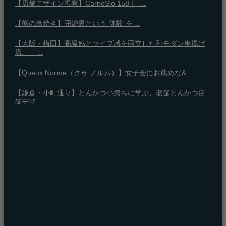
【店舗デザイン視察】CarneSio 158｜”…
【熊の鳥焼き】囲炉裏という”体験”を…
【大阪・梅田】高級感とライブ感を両立した和モダン串揚げ
店。「…
【Queux Norme（クゥ ノルム）】女子会にお薦めな&…
【鎌倉・小町通り】とんかつ小満ちに学ぶ、老舗とんかつ店
舗デザ…
東京・麻布十番｜バーの“後ろ”に客席！？秀逸な店舗デザイン
広島・胡町 接待・地元料理・個室の距離感から学ぶ“憩”【店
舗…
【店舗デザイン視点で読み解く】上質な鮨体験を演出する
「鮓 み…
【店舗デザイン視察】CarneSio 158｜”…
【熊の鳥焼き】囲炉裏という”体験”を…