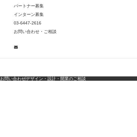
老舗とんかつ店舗デ
パートナー募集
ザ…
インターン募集
東京・麻布十番｜バー
03-6447-2616
の“後ろ”に客席！？秀逸
お問い合わせ・ご相談
な店舗デザイン
広島・胡町 接待・地元
料理・個室の距離感か
ら学ぶ“憩”【店舗…
お問い合わせ
デザイン・設計・開業のご相談