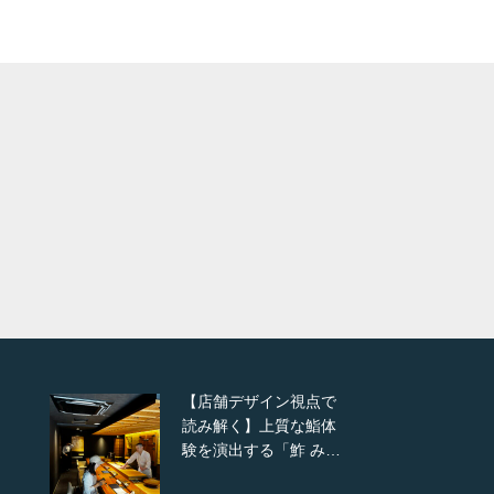
更新:
2025.10.15
更
ジャンル:
カフェ
ジ
店舗デザイン
人が集まる理由を見る
店舗デザイ
【店舗デザイン視点で
読み解く】上質な鮨体
験を演出する「鮓 み…