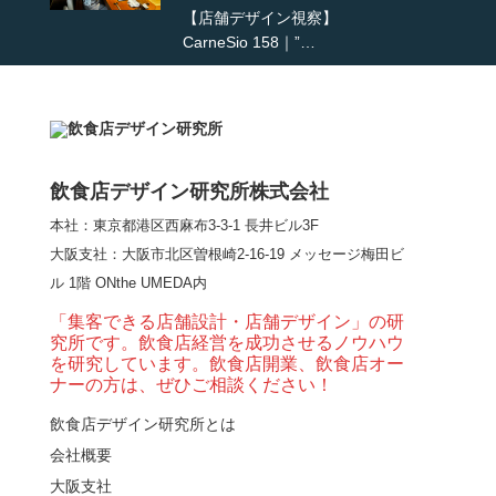
【店舗デザイン視察】
CarneSio 158｜”…
【熊の鳥焼き】囲炉裏
という”体験”を…
飲食店デザイン研究所株式会社
本社：東京都港区西麻布3-3-1 長井ビル3F
【大阪・梅田】高級感
大阪支社
：大阪市北区曽根崎2-16-19 メッセージ梅田ビ
とライブ感を両立した
ル 1階 ONthe UMEDA内
和モダン串揚げ店。
「…
「集客できる店舗設計・店舗デザイン」の研
究所です。飲食店経営を成功させるノウハウ
【Queux Norme（クゥ
を研究しています。飲食店開業、飲食店オー
ノルム）】女子会にお
ナーの方は、ぜひご相談ください！
薦めな&…
飲食店デザイン研究所とは
会社概要
【鎌倉・小町通り】と
んかつ小満ちに学ぶ、
大阪支社