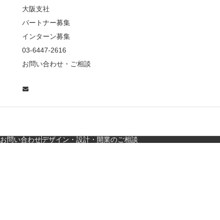
んかつ小満ちに学ぶ、
大阪支社
老舗とんかつ店舗デ
パートナー募集
ザ…
インターン募集
東京・麻布十番｜バー
03-6447-2616
の“後ろ”に客席！？秀逸
お問い合わせ・ご相談
な店舗デザイン
広島・胡町 接待・地元
料理・個室の距離感か
ら学ぶ“憩”【店舗…
お問い合わせ
デザイン・設計・開業のご相談