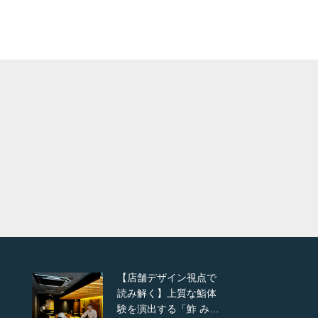
更新:
2020.06.30
更
ジャンル:
パン屋
ジ
店舗デザイン
人が集まる理由を見る
店舗デザイ
【店舗デザイン視点で
読み解く】上質な鮨体
験を演出する「鮓 み…