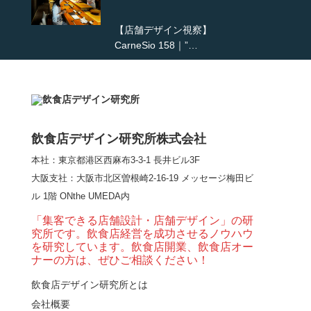
【店舗デザイン視察】
CarneSio 158｜”…
【熊の鳥焼き】囲炉裏
という”体験”を…
飲食店デザイン研究所株式会社
本社：東京都港区西麻布3-3-1 長井ビル3F
【大阪・梅田】高級感
大阪支社
：大阪市北区曽根崎2-16-19 メッセージ梅田ビ
とライブ感を両立した
ル 1階 ONthe UMEDA内
和モダン串揚げ店。
「…
「集客できる店舗設計・店舗デザイン」の研
究所です。飲食店経営を成功させるノウハウ
【Queux Norme（クゥ
を研究しています。飲食店開業、飲食店オー
ノルム）】女子会にお
ナーの方は、ぜひご相談ください！
薦めな&…
飲食店デザイン研究所とは
会社概要
【鎌倉・小町通り】と