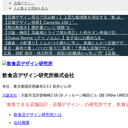
店舗デザイン
人が集まる理由を見る
【店舗デザイン視点で読み解く】上質な鮨体験を演出する「鮓 み…
【店舗デザイン視察】CarneSio 158｜”…
【熊の鳥焼き】囲炉裏という”体験”を…
【大阪・梅田】高級感とライブ感を両立した和モダン串揚げ店。「…
【Queux Norme（クゥ ノルム）】女子会にお薦めな&…
【鎌倉・小町通り】とんかつ小満ちに学ぶ、老舗とんかつ店舗デザ…
東京・麻布十番｜バーの“後ろ”に客席！？秀逸な店舗デザイン
広島・胡町 接待・地元料理・個室の距離感から学ぶ“憩”【店舗…
飲食店デザイン研究所株式会社
本社：東京都港区西麻布3-3-1 長井ビル3F
大阪支社
：大阪市北区曽根崎2-16-19 メッセージ梅田ビル 1階 ONthe UME
「集客できる店舗設計・店舗デザイン」の研究所です。飲食
飲食店デザイン研究所とは
会社概要