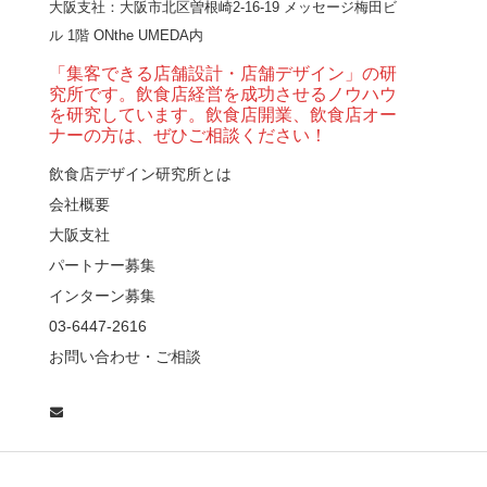
大阪支社
：大阪市北区曽根崎2-16-19 メッセージ梅田ビ
とライブ感を両立した
ル 1階 ONthe UMEDA内
和モダン串揚げ店。
「…
「集客できる店舗設計・店舗デザイン」の研
究所です。飲食店経営を成功させるノウハウ
【Queux Norme（クゥ
を研究しています。飲食店開業、飲食店オー
ノルム）】女子会にお
ナーの方は、ぜひご相談ください！
薦めな&…
飲食店デザイン研究所とは
会社概要
【鎌倉・小町通り】と
んかつ小満ちに学ぶ、
大阪支社
老舗とんかつ店舗デ
パートナー募集
ザ…
インターン募集
東京・麻布十番｜バー
03-6447-2616
の“後ろ”に客席！？秀逸
お問い合わせ・ご相談
な店舗デザイン
広島・胡町 接待・地元
料理・個室の距離感か
ら学ぶ“憩”【店舗…