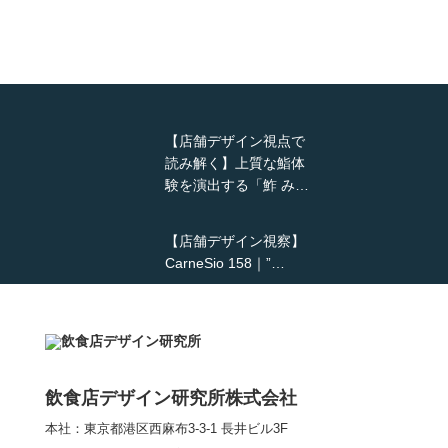
【店舗デザイン視点で
読み解く】上質な鮨体
験を演出する「鮓 み…
【店舗デザイン視察】
CarneSio 158｜”…
【熊の鳥焼き】囲炉裏
という”体験”を…
飲食店デザイン研究所株式会社
本社：東京都港区西麻布3-3-1 長井ビル3F
【大阪・梅田】高級感