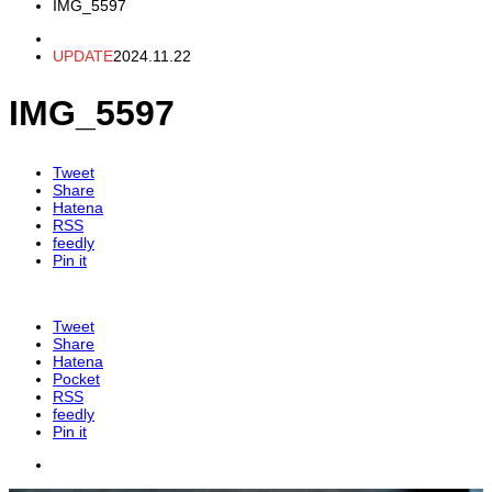
IMG_5597
UPDATE
2024.11.22
IMG_5597
Tweet
Share
Hatena
RSS
feedly
Pin it
Tweet
Share
Hatena
Pocket
RSS
feedly
Pin it