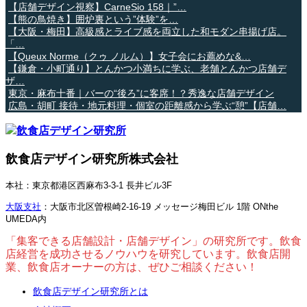
【店舗デザイン視察】CarneSio 158｜”…
【熊の鳥焼き】囲炉裏という”体験”を…
【大阪・梅田】高級感とライブ感を両立した和モダン串揚げ店。
「…
【Queux Norme（クゥ ノルム）】女子会にお薦めな&…
【鎌倉・小町通り】とんかつ小満ちに学ぶ、老舗とんかつ店舗デ
ザ…
東京・麻布十番｜バーの“後ろ”に客席！？秀逸な店舗デザイン
広島・胡町 接待・地元料理・個室の距離感から学ぶ“憩”【店舗…
飲食店デザイン研究所株式会社
本社：東京都港区西麻布3-3-1 長井ビル3F
大阪支社
：大阪市北区曽根崎2-16-19 メッセージ梅田ビル 1階 ONthe
UMEDA内
「集客できる店舗設計・店舗デザイン」の研究所です。飲食
店経営を成功させるノウハウを研究しています。飲食店開
業、飲食店オーナーの方は、ぜひご相談ください！
飲食店デザイン研究所とは