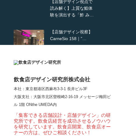
【店舗デザイン視点で
読み解く】上質な鮨体
験を演出する「鮓 み…
【店舗デザイン視察】
CarneSio 158｜”…
【熊の鳥焼き】囲炉裏
という”体験”を…
飲食店デザイン研究所株式会社
本社：東京都港区西麻布3-3-1 長井ビル3F
【大阪・梅田】高級感
大阪支社
：大阪市北区曽根崎2-16-19 メッセージ梅田ビ
とライブ感を両立した
ル 1階 ONthe UMEDA内
和モダン串揚げ店。
「…
「集客できる店舗設計・店舗デザイン」の研
究所です。飲食店経営を成功させるノウハウ
【Queux Norme（クゥ
を研究しています。飲食店開業、飲食店オー
ノルム）】女子会にお
ナーの方は、ぜひご相談ください！