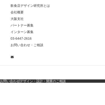
薦めな&…
飲食店デザイン研究所とは
会社概要
【鎌倉・小町通り】と
んかつ小満ちに学ぶ、
大阪支社
老舗とんかつ店舗デ
パートナー募集
ザ…
インターン募集
東京・麻布十番｜バー
03-6447-2616
の“後ろ”に客席！？秀逸
お問い合わせ・ご相談
な店舗デザイン
広島・胡町 接待・地元
料理・個室の距離感か
ら学ぶ“憩”【店舗…
お問い合わせ
デザイン・設計・開業のご相談