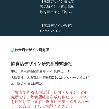
【店舗デザイン視点で
読み解く】上質な鮨体
験を演出する「鮓 み…
【店舗デザイン視察】
CarneSio 158｜”…
【熊の鳥焼き】囲炉裏
という”体験”を…
飲食店デザイン研究所株式会社
本社：東京都港区西麻布3-3-1 長井ビル3F
【大阪・梅田】高級感
大阪支社
：大阪市北区曽根崎2-16-19 メッセージ梅田ビ
とライブ感を両立した
ル 1階 ONthe UMEDA内
和モダン串揚げ店。
「…
「集客できる店舗設計・店舗デザイン」の研
究所です。飲食店経営を成功させるノウハウ
【Queux Norme（クゥ
を研究しています。飲食店開業、飲食店オー
ノルム）】女子会にお
ナーの方は、ぜひご相談ください！