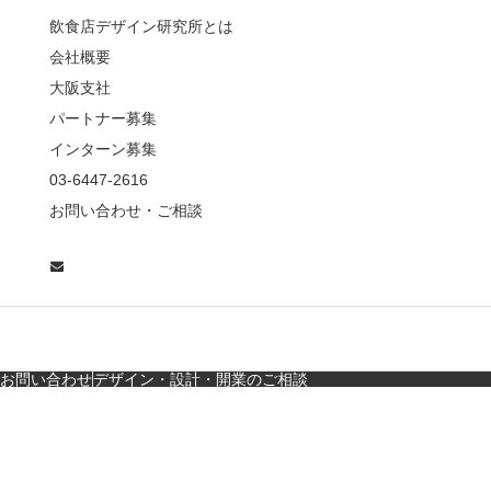
薦めな&…
飲食店デザイン研究所とは
会社概要
【鎌倉・小町通り】と
んかつ小満ちに学ぶ、
大阪支社
老舗とんかつ店舗デ
パートナー募集
ザ…
インターン募集
東京・麻布十番｜バー
03-6447-2616
の“後ろ”に客席！？秀逸
お問い合わせ・ご相談
な店舗デザイン
広島・胡町 接待・地元
料理・個室の距離感か
ら学ぶ“憩”【店舗…
お問い合わせ
デザイン・設計・開業のご相談