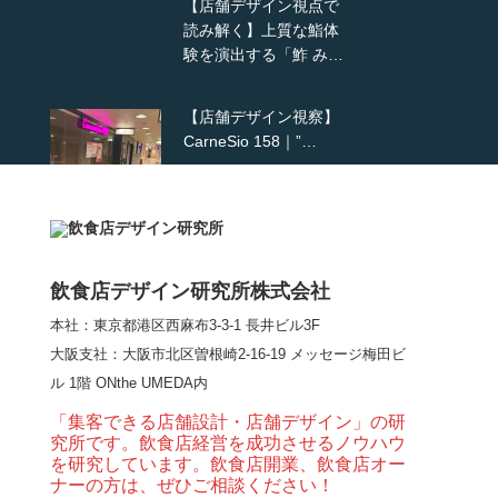
【店舗デザイン視点で
読み解く】上質な鮨体
験を演出する「鮓 み…
【店舗デザイン視察】
CarneSio 158｜”…
【熊の鳥焼き】囲炉裏
という”体験”を…
飲食店デザイン研究所株式会社
本社：東京都港区西麻布3-3-1 長井ビル3F
【大阪・梅田】高級感
大阪支社
：大阪市北区曽根崎2-16-19 メッセージ梅田ビ
とライブ感を両立した
ル 1階 ONthe UMEDA内
和モダン串揚げ店。
「…
「集客できる店舗設計・店舗デザイン」の研
究所です。飲食店経営を成功させるノウハウ
【Queux Norme（クゥ
を研究しています。飲食店開業、飲食店オー
ノルム）】女子会にお
ナーの方は、ぜひご相談ください！