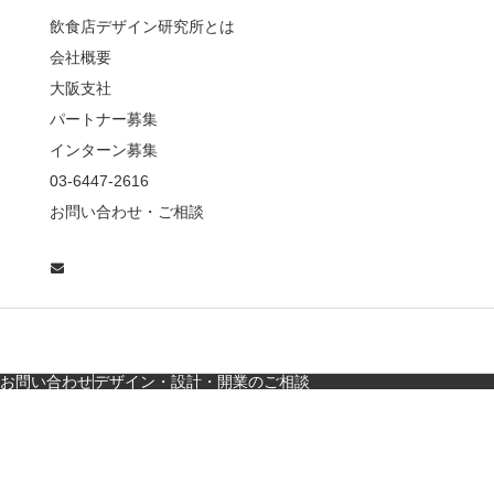
薦めな&…
飲食店デザイン研究所とは
会社概要
【鎌倉・小町通り】と
んかつ小満ちに学ぶ、
大阪支社
老舗とんかつ店舗デ
パートナー募集
ザ…
インターン募集
東京・麻布十番｜バー
03-6447-2616
の“後ろ”に客席！？秀逸
お問い合わせ・ご相談
な店舗デザイン
広島・胡町 接待・地元
料理・個室の距離感か
ら学ぶ“憩”【店舗…
お問い合わせ
デザイン・設計・開業のご相談