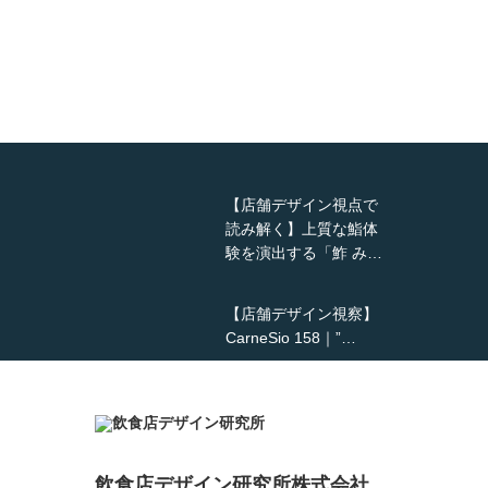
【店舗デザイン視点で
読み解く】上質な鮨体
験を演出する「鮓 み…
【店舗デザイン視察】
CarneSio 158｜”…
【熊の鳥焼き】囲炉裏
という”体験”を…
飲食店デザイン研究所株式会社