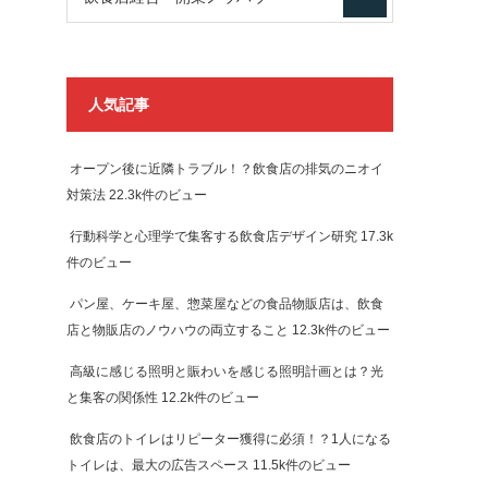
人気記事
オープン後に近隣トラブル！？飲食店の排気のニオイ
対策法
22.3k件のビュー
行動科学と心理学で集客する飲食店デザイン研究
17.3k
件のビュー
パン屋、ケーキ屋、惣菜屋などの食品物販店は、飲食
店と物販店のノウハウの両立すること
12.3k件のビュー
高級に感じる照明と賑わいを感じる照明計画とは？光
と集客の関係性
12.2k件のビュー
飲食店のトイレはリピーター獲得に必須！？1人になる
トイレは、最大の広告スペース
11.5k件のビュー