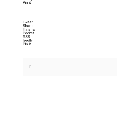
Pin it
Tweet
Share
Hatena
Pocket
RSS
feedly
Pin it