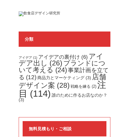
分類
アイ
アイデアの裏付け
(6)
アイデア
(1)
デア出し
(26)
ブランドにつ
いて考える
(24)
事業計画を立て
店舗
る
(12)
商品力とマーケティング
(3)
注
デザイン案
(28)
戦略を練る
(2)
目
(114)
誰のために作るお店なのか？
(3)
無料見積もり・ご相談