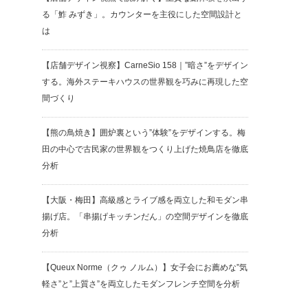
る「鮓 みずき」。カウンターを主役にした空間設計と
は
【店舗デザイン視察】CarneSio 158｜”暗さ”をデザイン
する。海外ステーキハウスの世界観を巧みに再現した空
間づくり
【熊の鳥焼き】囲炉裏という”体験”をデザインする。梅
田の中心で古民家の世界観をつくり上げた焼鳥店を徹底
分析
【大阪・梅田】高級感とライブ感を両立した和モダン串
揚げ店。「串揚げキッチンだん」の空間デザインを徹底
分析
【Queux Norme（クゥ ノルム）】女子会にお薦めな”気
軽さ”と”上質さ”を両立したモダンフレンチ空間を分析