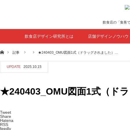
飲食店の「集客
飲食店デザイン研究所とは
店舗デザインノウハウ
ホーム
記事
★240403_OMU図面1式（ドラッグされました）…
UPDATE
2025.10.15
★240403_OMU図面1式（ド
Tweet
Share
Hatena
RSS
feedly