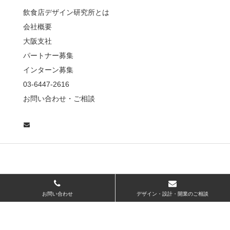
薦めな&…
飲食店デザイン研究所とは
会社概要
【鎌倉・小町通り】と
んかつ小満ちに学ぶ、
大阪支社
老舗とんかつ店舗デ
パートナー募集
ザ…
インターン募集
東京・麻布十番｜バー
03-6447-2616
の“後ろ”に客席！？秀逸
お問い合わせ・ご相談
な店舗デザイン
広島・胡町 接待・地元
料理・個室の距離感か
ら学ぶ“憩”【店舗…
お問い合わせ
デザイン・設計・開業のご相談