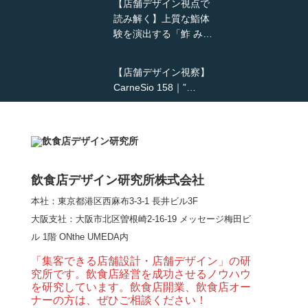
【店舗デザイン視点で
読み解く】上質な鮨体
験を演出する「鮓 み…
【店舗デザイン視察】
CarneSio 158｜”…
【熊の鳥焼き】囲炉裏
という”体験”を…
飲食店デザイン研究所株式会社
本社：東京都港区西麻布3-3-1 長井ビル3F
【大阪・梅田】高級感
大阪支社
：大阪市北区曽根崎2-16-19 メッセージ梅田ビ
とライブ感を両立した
ル 1階 ONthe UMEDA内
和モダン串揚げ店。
「…
「集客できる店舗設計・店舗デザイン」の研
究所です。飲食店経営を成功させるノウハウ
【Queux Norme（クゥ
を研究しています。飲食店開業、飲食店オー
ノルム）】女子会にお
ナーの方は、ぜひご相談ください！